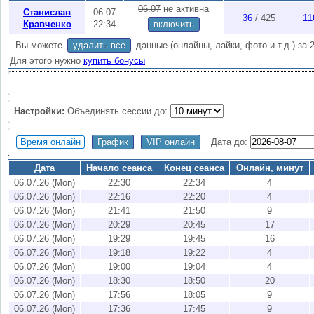
онлайн
.
06.07
не активна
Станислав
06.07
36
/ 425
11
Внимание:
Активность 2 недели, чтобы продлить
купите бонусы
(1 
Кравченко
22:34
включить
хранятся
3
месяца, вы можете скачать все онлайны по кнопке "Export"
Вы можете
удалить все
данные (онлайны, лайки, фото и т.д.) за 
Для этого нужно
купить бонусы
Настройки:
Объединять сессии до:
Время онлайн
График
VIP онлайн
Дата до:
Дата
Начало сеанса
Конец сеанса
Онлайн, минут
06.07.26 (Mon)
22:30
22:34
4
06.07.26 (Mon)
22:16
22:20
4
06.07.26 (Mon)
21:41
21:50
9
06.07.26 (Mon)
20:29
20:45
17
06.07.26 (Mon)
19:29
19:45
16
06.07.26 (Mon)
19:18
19:22
4
06.07.26 (Mon)
19:00
19:04
4
06.07.26 (Mon)
18:30
18:50
20
06.07.26 (Mon)
17:56
18:05
9
06.07.26 (Mon)
17:36
17:45
9