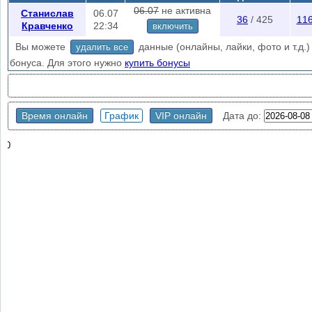
06.07
не активна
Станислав
06.07
36
/ 425
11
Кравченко
22:34
включить
Вы можете
данные (онлайны, лайки, фото и т.д.) 
удалить все
бонуса. Для этого нужно
купить бонусы
Время онлайн
График
VIP онлайн
Дата до:
0