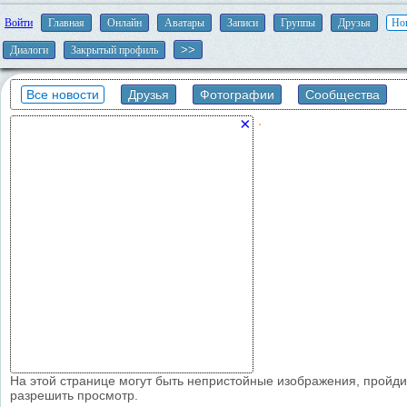
Войти
Главная
Онлайн
Аватары
Записи
Группы
Друзья
Но
Диалоги
Закрытый профиль
Все новости
Друзья
Фотографии
Сообщества
×
На этой странице могут быть непристойные изображения, пройд
разрешить просмотр.