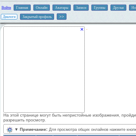
Войти
Главная
Онлайн
Аватары
Записи
Группы
Друзья
Но
Диалоги
Закрытый профиль
×
На этой странице могут быть непристойные изображения, пройд
разрешить просмотр.
▼
Примечание:
Для просмотра общих онлайнов нажмите кноп