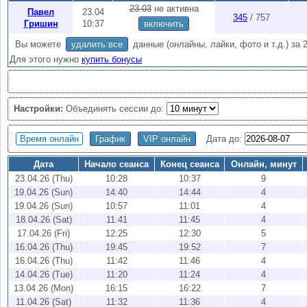
онлайн
.
23.03
не активна
Павел
23.04
345
/ 757
Внимание:
Активность 2 недели, чтобы продлить
купите бонусы
(1 
Гришин
10:37
включить
хранятся
3
месяца, вы можете скачать все онлайны по кнопке "Export"
Вы можете
удалить все
данные (онлайны, лайки, фото и т.д.) за 
Для этого нужно
купить бонусы
Настройки:
Объединять сессии до:
Время онлайн
График
VIP онлайн
Дата до:
Дата
Начало сеанса
Конец сеанса
Онлайн, минут
23.04.26 (Thu)
10:28
10:37
9
19.04.26 (Sun)
14:40
14:44
4
19.04.26 (Sun)
10:57
11:01
4
18.04.26 (Sat)
11:41
11:45
4
17.04.26 (Fri)
12:25
12:30
5
16.04.26 (Thu)
19:45
19:52
7
16.04.26 (Thu)
11:42
11:46
4
14.04.26 (Tue)
11:20
11:24
4
13.04.26 (Mon)
16:15
16:22
7
11.04.26 (Sat)
11:32
11:36
4