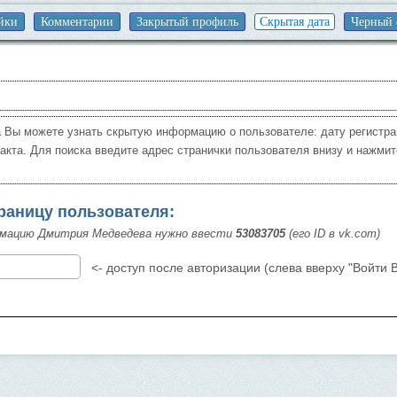
йки
Комментарии
Закрытый профиль
Скрытая дата
Черный 
 Вы можете узнать скрытую информацию о пользователе: дату регистрац
такта. Для поиска введите адрес странички пользователя внизу и нажми
траницу пользователя:
рмацию Дмитрия Медведева нужно ввести
53083705
(его ID в vk.com)
<- доступ после авторизации (слева вверху "Войти В