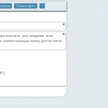
список
Скачать фото
?
×
×
ии вконтакте, дату рождения, если
те соответствующую кнопку (доступ после
К")