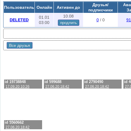
Друзья/
Ава
Пользователь
Онлайн
Активен до
подписчики
З
10.08
01.01
DELETED
0
/ 0
91
03:00
продлить
Все друзья
id 19738848
id 599688
id 2790490
id 
17.09.20 10:26
27.06.20 18:42
27.06.20 18:42
27.
id 5560662
27.06.20 18:42