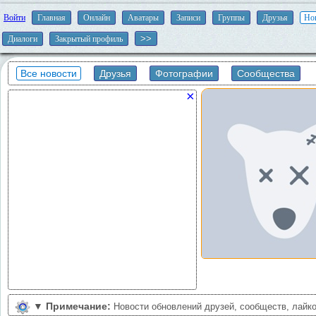
Войти
Главная
Онлайн
Аватары
Записи
Группы
Друзья
Но
Диалоги
Закрытый профиль
Все новости
Друзья
Фотографии
Сообщества
×
▼
Примечание:
Новости обновлений друзей, сообществ, лайко