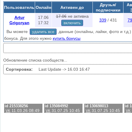
при заходе на эту страничку.
Друзья/
Ав
Пользователь
Онлайн
Активен до
Скрытые группы находятся в автоматическом режиме или в меню
лай
подписчики
поиска скрытых сообществ.
17.06
не активна
Artur
17.06
339
/ 431
7
Grigoryan
17:32
включить
Вы можете
данные (онлайны, лайки, фото и т.д.) 
удалить все
бонуса. Для этого нужно
купить бонусы
Обновление списка сообществ...
Сортировка:
Last Update ->
16.03 16:47
id 215338256
id 135084992
id 130698013
id 
11.03.26 08:49
31.07.25 10:45
31.07.25 10:45
VK
VK
VK
VK