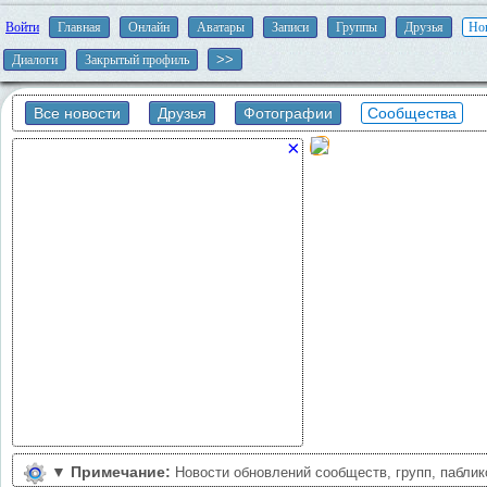
Войти
Главная
Онлайн
Аватары
Записи
Группы
Друзья
Но
Диалоги
Закрытый профиль
Все новости
Друзья
Фотографии
Сообщества
×
▼
Примечание:
Новости обновлений сообществ, групп, пабли