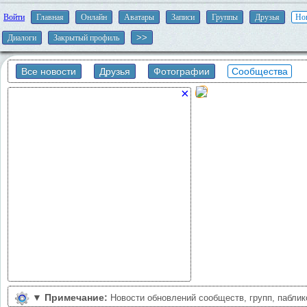
Войти
Главная
Онлайн
Аватары
Записи
Группы
Друзья
Но
Диалоги
Закрытый профиль
Все новости
Друзья
Фотографии
Сообщества
×
▼
Примечание:
Новости обновлений сообществ, групп, пабли