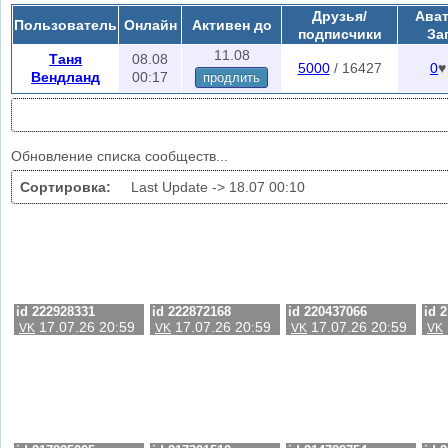
при заходе на эту страничку.
Друзья/
Ават
Пользователь
Онлайн
Активен до
Скрытые группы находятся в автоматическом режиме или в меню
лай
подписчики
За
поиска скрытых сообществ.
11.08
Таня
08.08
5000
/ 16427
0
♥
Вендланд
00:17
продлить
Обновление списка сообществ...
Сортировка:
Last Update ->
18.07 00:10
id 222928331
id 222872168
id 220437066
id 
17.07.26 20:59
17.07.26 20:59
17.07.26 20:59
VK
VK
VK
VK