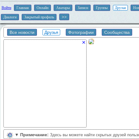
Войти
Главная
Онлайн
Аватары
Записи
Группы
Друзья
Нов
Диалоги
Закрытый профиль
Все новости
Друзья
Фотографии
Сообщества
×
▼
Примечание:
Здесь вы можете найти скрытых друзей польз