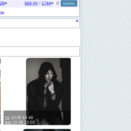
28
♥
569
(0)
/
1744
♥
0
купить
сы
×
13.05 14:48
VK
10.06 15:03
IMG