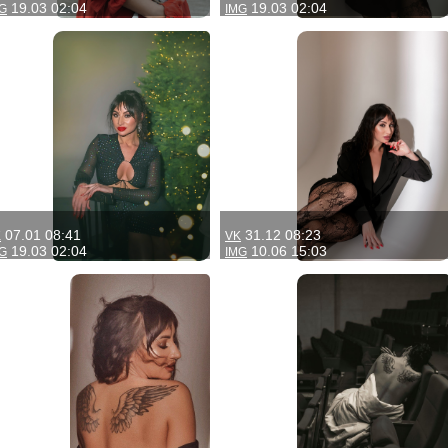
19.03 02:04
19.03 02:04
G
IMG
07.01 08:41
31.12 08:23
K
VK
19.03 02:04
10.06 15:03
G
IMG