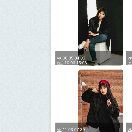
06.05 04:05
VK
V
10.06 15:03
IMG
IM
11.03 07:39
VK
V