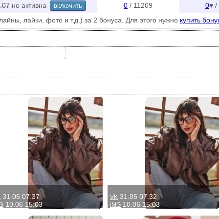
.07
не активна
0
/ 11209
0
♥ /
включить
айны, лайки, фото и т.д.) за 2 бонуса. Для этого нужно
купить бону
31.05 07:37
31.05 07:32
K
VK
10.06 15:03
10.06 15:03
G
IMG