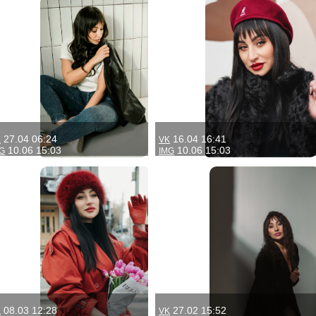
27.04 06:24
16.04 16:41
K
VK
10.06 15:03
10.06 15:03
G
IMG
08.03 12:28
27.02 15:52
K
VK