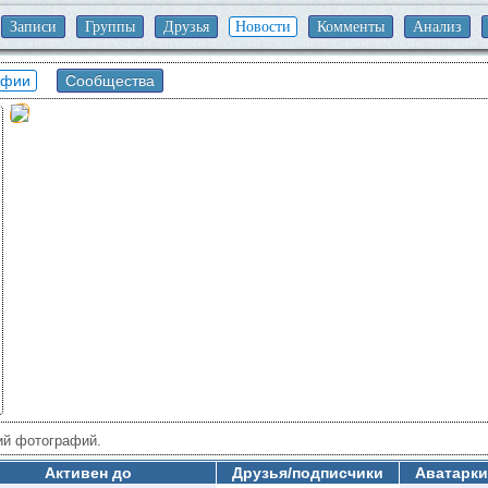
Записи
Группы
Друзья
Новости
Комменты
Анализ
афии
Сообщества
ий фотографий.
Активен до
Друзья/подписчики
Аватарки