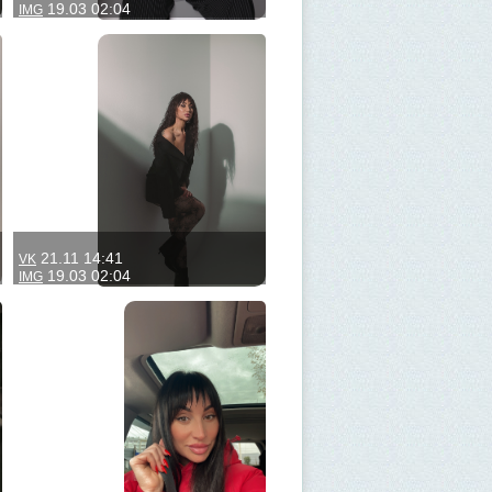
19.03 02:04
IMG
21.11 14:41
VK
19.03 02:04
IMG