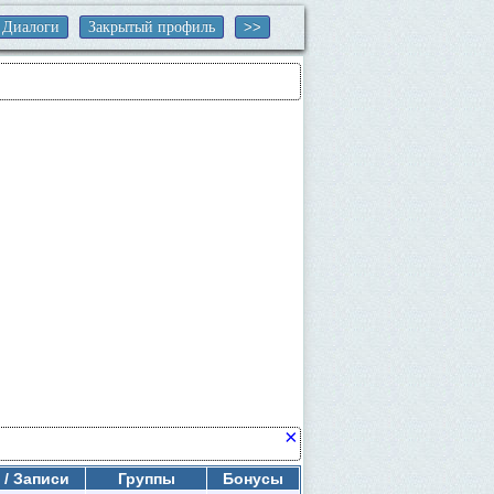
Диалоги
Закрытый профиль
×
 / Записи
Группы
Бонусы