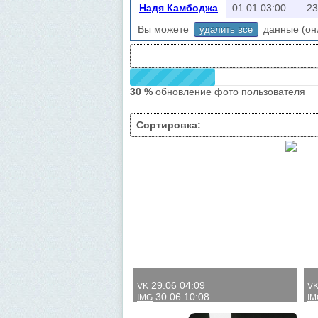
Надя Камбоджа
01.01 03:00
23
Вы можете
данные (онл
удалить все
30 %
обновление фото пользователя
Сортировка:
29.06 04:09
VK
V
30.06 10:08
IMG
IM