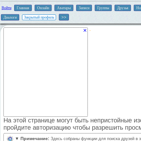
Войти
Главная
Онлайн
Аватары
Записи
Группы
Друзья
Но
Диалоги
Закрытый профиль
×
На этой странице могут быть непристойные и
пройдите авторизацию чтобы разрешить прос
▼
Примечание:
Здесь собраны функции для поиска друзей в 