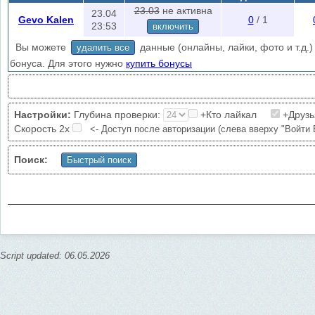
"Полная проверка"
(доступ после авторизации) находит лайки авата
23.03
не активна
23.04
Gevo Kalen
0
/ 1
сохраненных фото, фото в альбомах на выставленную глубину поиск
23:53
включить
(доступ после авторизации) ищет лайки в друзьях друзей пользовате
Вы можете
данные (онлайны, лайки, фото и т.д.) 
удалить все
за 2 минуты). Настройка "Скорость 2х" увеличивает скорость провер
бонуса. Для этого нужно
купить бонусы
ошибок (счетчик "errors"). Если резко начнет расти счетчик "errors" л
Ограничения проверки
: 1/5 мин., без авторизации 1/60 мин.
Авторизируйтесь
чтобы уменьшить кол-во ошибок проверки (слева в
нужна авторизация?
Настройки:
Глубина проверки:
+Кто лайкал
+Дру
Скорость 2х
<- Доступ после авторизации (слева вверху "Войти 
Поиск:
Script updated: 06.05.2026