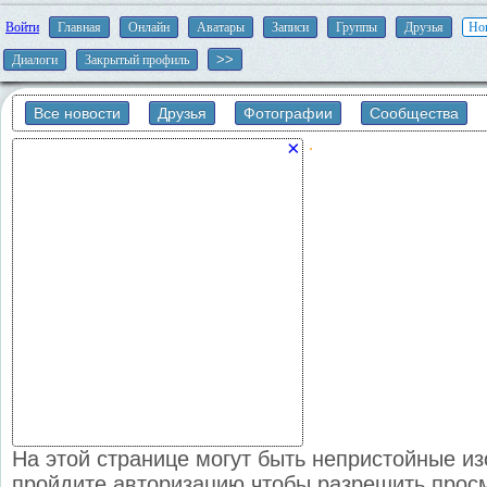
Войти
Главная
Онлайн
Аватары
Записи
Группы
Друзья
Но
Диалоги
Закрытый профиль
Все новости
Друзья
Фотографии
Сообщества
×
На этой странице могут быть непристойные и
пройдите авторизацию чтобы разрешить прос