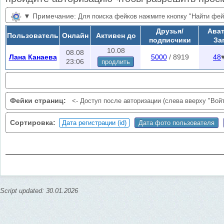
▼
Примечание:
Для поиска фейков нажмите кнопку "Найти фейк
закрывая эту страницу (можно открыть другую вкладку пока идет загр
Друзья/
Ават
Пользователь
Онлайн
Активен до
ошибки (проблемы с сервером, удаленные страницы и т.д.), появится 
подписчики
За
нажав на нее пойдет поиск по ошибкам. Повторная проверка возможна
10.08
08.08
Лана Канаева
5000
/ 8919
48
Внимание:
Меню в стадии доработки, временно не работае
23:06
продлить
Фейки страниц:
<- Доступ после авторизации (слева вверху "Вой
Сортировка:
Script updated: 30.01.2026